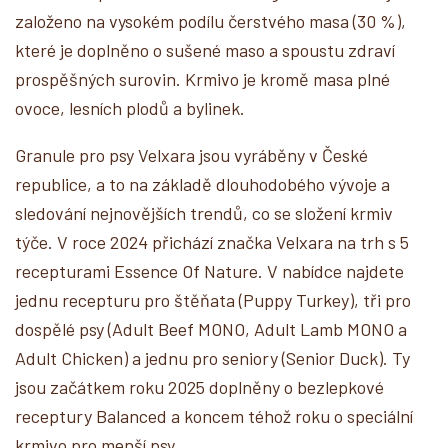
založeno na vysokém podílu čerstvého masa (30 %),
které je doplněno o sušené maso a spoustu zdraví
prospěšných surovin. Krmivo je kromě masa plné
ovoce, lesních plodů a bylinek.
Granule pro psy Velxara jsou vyráběny v České
republice, a to na základě dlouhodobého vývoje a
sledování nejnovějších trendů, co se složení krmiv
týče. V roce 2024 přichází značka Velxara na trh s 5
recepturami Essence Of Nature. V nabídce najdete
jednu recepturu pro štěňata (Puppy Turkey), tři pro
dospělé psy (Adult Beef MONO, Adult Lamb MONO a
Adult Chicken) a jednu pro seniory (Senior Duck). Ty
jsou začátkem roku 2025 doplněny o bezlepkové
receptury Balanced a koncem téhož roku o speciální
krmivo pro menší psy.