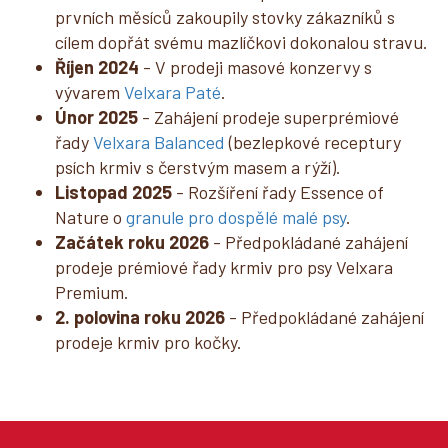
prvních měsíců zakoupily stovky zákazníků s
cílem dopřát svému mazlíčkovi dokonalou stravu.
Říjen 2024
- V prodeji masové konzervy s
vývarem
Velxara Paté
.
Únor 2025
- Zahájení prodeje superprémiové
řady
Velxara Balanced
(bezlepkové receptury
psích krmiv s čerstvým masem a rýží).
Listopad 2025
- Rozšíření řady Essence of
Nature o
granule pro dospělé malé psy
.
Začátek roku 2026
- Předpokládané zahájení
prodeje prémiové řady krmiv pro psy Velxara
Premium.
2. polovina roku 2026
- Předpokládané zahájení
prodeje krmiv pro kočky.